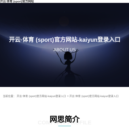
开云·体育 (sport)官方网站
开云·体育 (sport)官方网站-kaiyun登录入口
ABOUT US
当前位置：
开云·体育 (sport)官方网站-kaiyun登录入口
>
开云·体育 (sport)官方网站-kaiyun登录入口
网思简介
COMPANY PROFILE