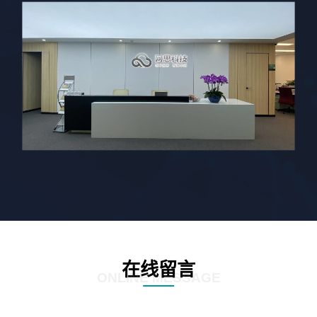
在线留言
ONLINE MESSAGE