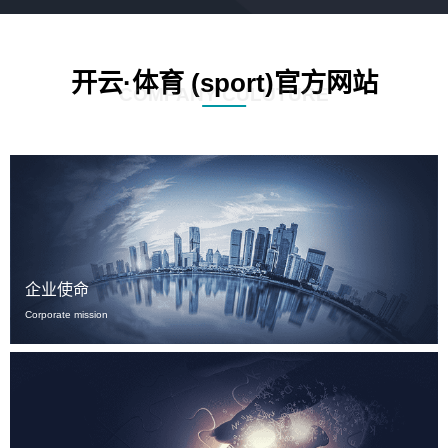
开云·体育 (sport)官方网站
COMPANY CULUTURE
企业使命
Corporate mission